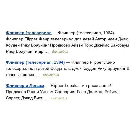
Флиппер (телесериал
— Флиппер (телесериал, 1964)
Флиппер Flipper Жанр телесериал для детей Автор идеи Джек
Коуден Рику Браунинг Продюсер Айвэн Торс Джеймс Баксбаум
Рику Браунинг и др …
Википедия
Флиппер (телесериал, 1964)
— Флиппер Flipper Жанр
телесериал для детей Создатель Джек Коуден Рику Браунинг В
главных ролях …
Википедия
Флиппер и Лопака
— Flipper Lopaka Тип рисованный
Продюсер Родни Уитхэм Сценарист Глен Долман, Рэйчел
Спретт, Дэвид Витт …
Википедия